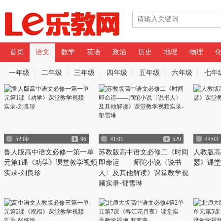
首页
语文
数学
英语
政治
历史
地理
物理
专辑
一年级
二年级
三年级
四年级
五年级
六年级
七年
视频筛选
语文名师课堂
52:00
96
41:01
520
44:03
鲁人版高中语文必修一第一单
苏教版高中语文必修二《时间
人教版高
元第1课《劝学》课堂教学视频
即命运——师陀小说〈说书
瑟》课堂
实录-刘良珍
人〉及其他解读》课堂教学视
频实录-郁雪琳