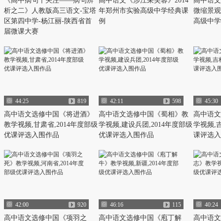
《高中病句十关注——病句辨
高中语文《涉江采芙蓉》2014
高中语文
析之二》人教版高三语文-宝塔
年郑州市实验高级中学经典课
微缩景观
区第四中学-杨江丽-陕西省首
例
高级中学
届微课大赛
44:25
819
42:11
598
45:30
高中语文选修中国《将进酒》
高中语文选修中国《蜀相》教
高中语文
教学视频,甘肃省,2014年度部级
学视频,建设兵团,2014年度部级
学视频,吉
优课评选入围作品
优课评选入围作品
课评选入
42:00
920
46:16
115
40:24
高中语文选修中国《项羽之
高中语文选修中国《庖丁解
高中语文