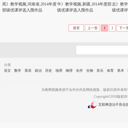
死》教学视频,河南省,2014年度
牛》教学视频,新疆,2014年度部
志》教学视
部级优课评选入围作品
级优课评选入围作品
级优课评
首页
上一页
1
2
下一
分类
语文
数学
英语
政治
历史
地理
物理
化学
生物
音乐
体育
美术
乐教网视频来源于合作伙伴及网络搜集，版权归原作者所
Copyright©2018版权
互联网违法不良信