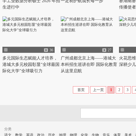
学工业数据分析硕士 2026 年招
一定制护航成长每一步
赛湖南赛
生进行中
传播使者
36
27
多元国际生态赋能人才培养，
广州成都北京上海——港城大
火花思维
港城大多元校园彰显“全球最国
本科招生巡讲在即 国际化教育
深耕少儿
际化大学”全球吸引力
从这里启航
首页
上一页
1
2
3
分类
语文
数学
英语
政治
历史
地理
物理
化学
生物
音乐
体育
美术