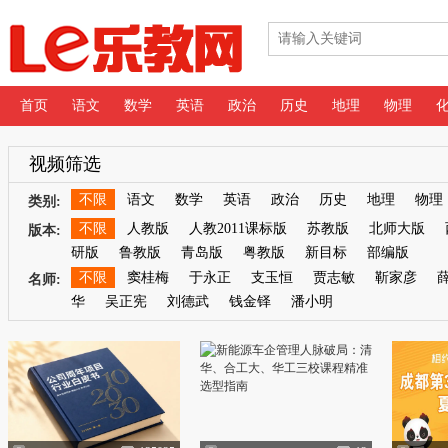
首页
语文
数学
英语
政治
历史
地理
物理
专辑
视频筛选
不限
语文
数学
英语
政治
历史
地理
物理
类别:
不限
人教版
人教2011课标版
苏教版
北师大版
版本:
研版
鲁教版
青岛版
粤教版
新目标
部编版
不限
窦桂梅
于永正
支玉恒
贾志敏
靳家彦
名师:
华
吴正宪
刘德武
钱金铎
潘小明