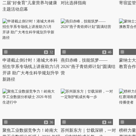
二届“好食育”儿童营养与健康
对比选择指南
寄宿监管
主题活动启幕
32
46
申请截止倒计时！港城大本科
燕归赤峰，技能筑梦——
蒙纳士大
招生学系专场线上讲座助力5月
2026“燕子青焙师计划”圆满结
教育合作
开讲 助广大考生科学规划升学
营
新路径
36
44
聚焦工业数据竞争力！岭南大
苏州新东方｜廿载深耕，一对
榜样力量