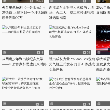
135025
12
教育主题短剧《一分阳光》引
新能源车企管理人脉破局：清
2026
发热议 上线不到一个月话题阅
华、合工大、华工三校课程精
展播圆满
读量近5000万
准选型指南
8
38
从网瘾少年到出版纪实文学
玩出成长力量 Youdoo Box悦动
学大教育
——10后作家朴思达的来时路
元气机正式发布 打开AI体感成
量发展大
长新体验
融合新路
35
21