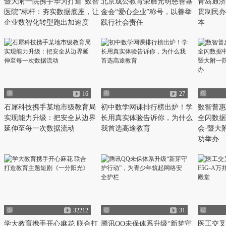
暨大附一院携手华为打造“数智
北京成公教育荣膺光明慈善基
青岛通济
医院”标杆：夯实数据底座，让
金会“爱心企业”称号，以善举
贯制民办
企业数智化转型跑出加速度
践行社会责任
本
16
27
石犀科技携手某地市级教育局
初中数学网课排行榜出炉！学
数智普惠
实现能力升级：把安全从边界
长用真实体验告诉你，为什么
全闪数据
延伸至每一次数据流动
我首选高途教育
会-暨大
功举办
32212
31
学大教育携手开心麻花 联合打
腾讯QQ未保体系升级“新芽守
医工交叉