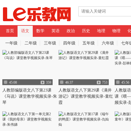
首页
语文
数学
英语
政治
历史
地理
物理
专辑
一年级
二年级
三年级
四年级
五年级
六年级
七年
视频筛选
语文名师课堂
45:08
359
46:37
753
45:56
人教部编版语文八下第23课
人教版语文八下第29课《满井
人教版语
《马说》课堂教学视频实录-朱
游记》课堂教学视频实录-童红
课《喂—
琴
霞
频实录-